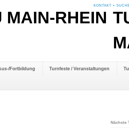
NAVIGATION
KONTAKT
SUCH
T
ÜBERSPRINGEN
M
Aus-/Fortbildung
Turnfeste / Veranstaltungen
Tu
Nächste 