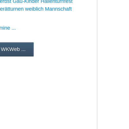
erbst Gau-Kinder Hallenturnfest
erätturnen weiblich Mannschaft
mine ...
 WKWeb ...