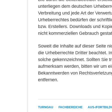
unterliegen dem deutschen Urheberrec
Verbreitung und jede Art der Verwer
Urheberrechtes bedürfen der schrift
bzw. Erstellers. Downloads und Kopien
nicht kommerziellen Gebrauch gestat
Soweit die Inhalte auf dieser Seite n
die Urheberrechte Dritter beachtet. I
solche gekennzeichnet. Sollten Sie 
aufmerksam werden, bitten wir um e
Bekanntwerden von Rechtsverletzung
entfernen.
NAVIGATION
TURNGAU
FACHBEREICHE
AUS-/FORTBIL
ÜBERSPRINGEN