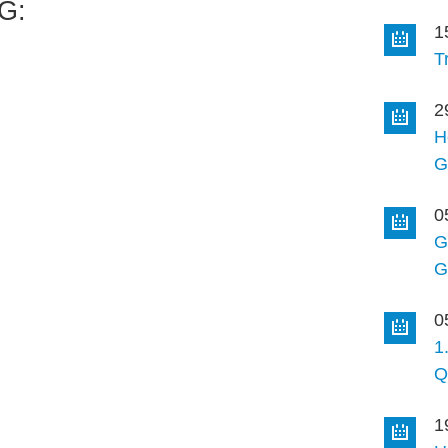
G:
1
T
2
H
G
0
G
G
0
1
Q
1