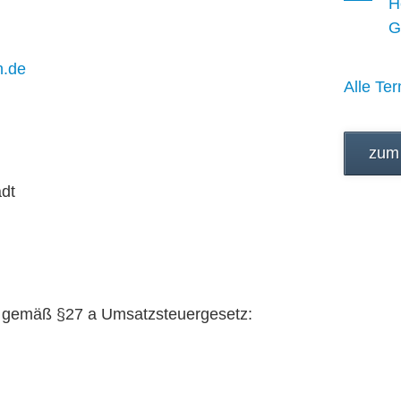
H
G
n.de
Alle Ter
zum
adt
r gemäß §27 a Umsatzsteuergesetz: