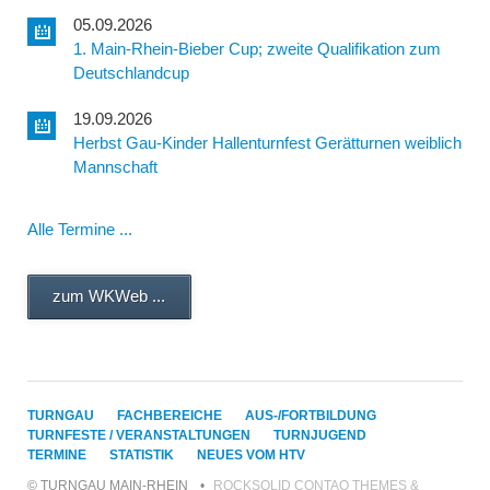
05.09.2026
1. Main-Rhein-Bieber Cup; zweite Qualifikation zum
Deutschlandcup
19.09.2026
Herbst Gau-Kinder Hallenturnfest Gerätturnen weiblich
Mannschaft
Alle Termine ...
zum WKWeb ...
NAVIGATION
TURNGAU
FACHBEREICHE
AUS-/FORTBILDUNG
ÜBERSPRINGEN
TURNFESTE / VERANSTALTUNGEN
TURNJUGEND
TERMINE
STATISTIK
NEUES VOM HTV
© TURNGAU MAIN-RHEIN
ROCKSOLID CONTAO THEMES &