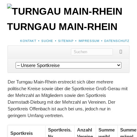
TURNGAU MAIN-RHEIN
NAVIGATION
KONTAKT
SUCHE
SITEMAP
IMPRESSUM
DATENSCHUTZ
ÜBERSPRINGEN
Navigation
überspringen
Der Turngau Main-Rhein erstreckt sich über mehrere
politische Kreise sowie über die Sportkreise Groß-Gerau mit
der Mehrzahl an Mitgliedern sowie den Sportkreis
Darmstadt-Dieburg mit der Mehrzahl an Vereinen. Der
Sportkreis Offenbach ist auch bei uns, jedoch nur in
geringem Umfang vertreten.
Sportkreis.
Anzahl
Summe
Summe
Sportkreis
Nr.
Vereine
weibl.
männl.