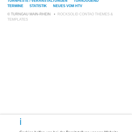
ÜBERSPRINGEN
TURNFESTE / VERANSTALTUNGEN
TURNJUGEND
TERMINE
STATISTIK
NEUES VOM HTV
© TURNGAU MAIN-RHEIN
ROCKSOLID CONTAO THEMES &
TEMPLATES