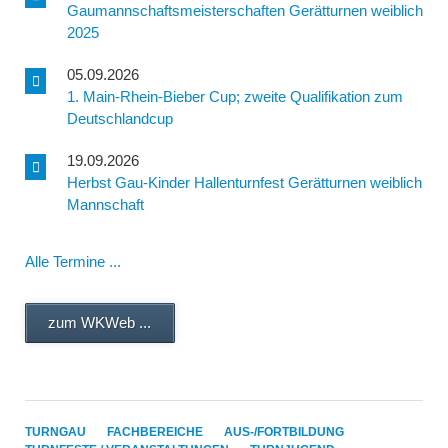
Gaumannschaftsmeisterschaften Gerätturnen weiblich
2025
05.09.2026
1. Main-Rhein-Bieber Cup; zweite Qualifikation zum
Deutschlandcup
19.09.2026
Herbst Gau-Kinder Hallenturnfest Gerätturnen weiblich
Mannschaft
Alle Termine ...
zum WKWeb ...
NAVIGATION
TURNGAU
FACHBEREICHE
AUS-/FORTBILDUNG