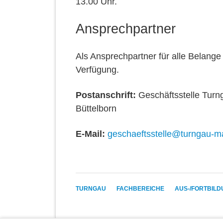
13.00 Uhr.
Ansprechpartner
Als Ansprechpartner für alle Belange
Verfügung.
Postanschrift:
Geschäftsstelle Turn
Büttelborn
E-Mail:
geschaeftsstelle@turngau-ma
NAVIGATION
TURNGAU
FACHBEREICHE
AUS-/FORTBIL
ÜBERSPRINGEN