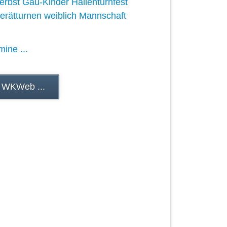
erbst Gau-Kinder Hallenturnfest
erätturnen weiblich Mannschaft
mine ...
 WKWeb ...