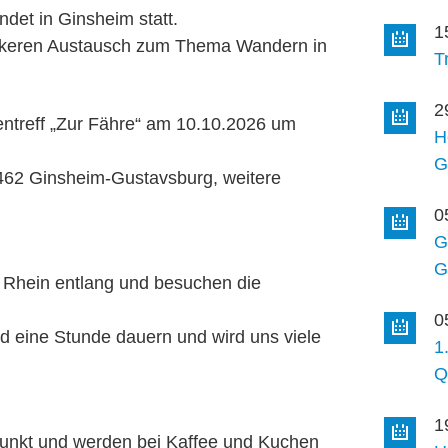
ndet in Ginsheim statt.
1
ckeren Austausch zum Thema Wandern in
T
2
entreff „Zur Fähre“ am 10.10.2026 um
H
G
5462 Ginsheim-Gustavsburg, weitere
0
G
G
 Rhein entlang und besuchen die
0
rd eine Stunde dauern und wird uns viele
1
Q
1
punkt und werden bei Kaffee und Kuchen