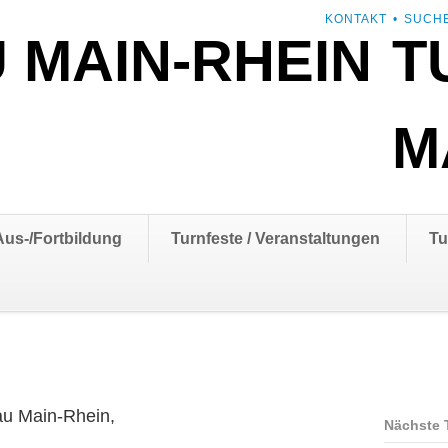
NAVIGATION
KONTAKT
SUCH
T
ÜBERSPRINGEN
M
Aus-/Fortbildung
Turnfeste / Veranstaltungen
Tu
au Main-Rhein,
Nächste 